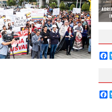
MUBB DESIGN STUDIO – ESPECIAL
ADRI
INTERIORISMO & DECORACIÓN 2026
I
F
F