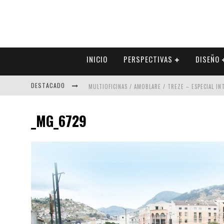
INICIO
PERSPECTIVAS
DISEÑO
DESTACADO
MULTIOFICINAS / AMOBLARE / TREZE – ESPECIAL I
ABAD VERGARA ARQUITECTOS – ESPECIAL INTERIOR
_MG_6729
COLINEAL – ESPECIAL INTERIORISMO & DECORACIÓN
ADRIANA HOYOS DESIGN STUDIO – ESPECIAL INTER