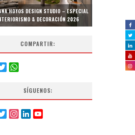
MULTIOFICINA
ANA HOYOS DESIGN STUDIO – ESPECIAL
ESPECIAL INT
NTERIORISMO & DECORACIÓN 2026
COMPARTIR:
acebook
Twitter
WhatsApp
SÍGUENOS:
acebook
Twitter
Instagram
LinkedIn
YouTube
Channel