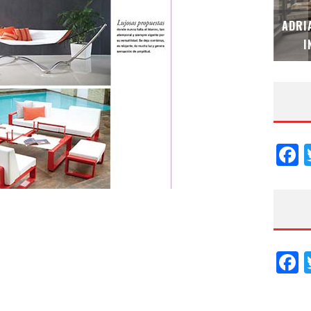
MUBB DESIGN STUDIO – ESPECIAL
ADRI
INTERIORISMO & DECORACIÓN 2026
I
F
F