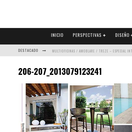
INICIO
PERSPECTIVAS
DISEÑO
DESTACADO
MULTIOFICINAS / AMOBLARE / TREZE – ESPECIAL I
ABAD VERGARA ARQUITECTOS – ESPECIAL INTERIOR
206-207_2013079123241
COLINEAL – ESPECIAL INTERIORISMO & DECORACIÓN
ADRIANA HOYOS DESIGN STUDIO – ESPECIAL INTER