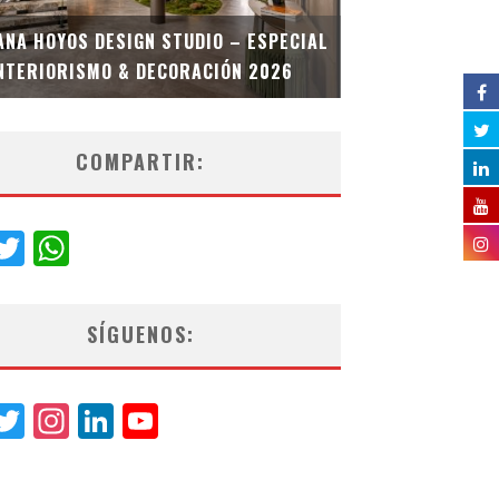
MULTIOFICINA
ANA HOYOS DESIGN STUDIO – ESPECIAL
ESPECIAL INT
NTERIORISMO & DECORACIÓN 2026
COMPARTIR:
acebook
Twitter
WhatsApp
SÍGUENOS:
acebook
Twitter
Instagram
LinkedIn
YouTube
Channel