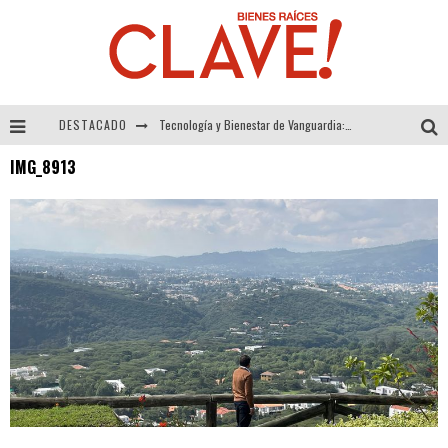
DESTACADO
Tecnología y Bienestar de Vanguardia: El Inodoro Inteligente Neotech de FV.
IMG_8913
Sector Inmobiliario – recuperación a paso firme
Alexandra Bedoya – La Constancia detrás de La Paletería
El Despertar de la Calidez: Acabados Dorados de FV para Elevar tu Espacio