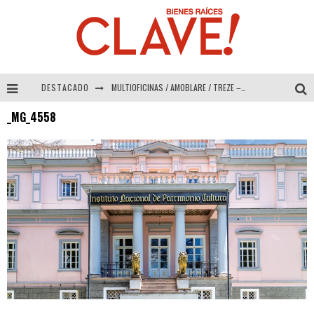
DESTACADO
MULTIOFICINAS / AMOBLARE / TREZE – Especial Interiorismo & Decoración 2026
_MG_4558
Abad Vergara Arquitectos – Especial Interiorismo & Decoración 2026
COLINEAL – Especial Interiorismo & Decoración 2026
ADRIANA HOYOS DESIGN STUDIO – Especial Interiorismo & Decoración 2026