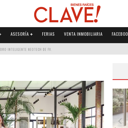
ASESORÍA
FERIAS
VENTA INMOBILIARIA
FACEBOO
DORO INTELIGENTE NEOTECH DE FV.
RME
 PALETERÍA
DE FV PARA ELEVAR TU ESPACIO