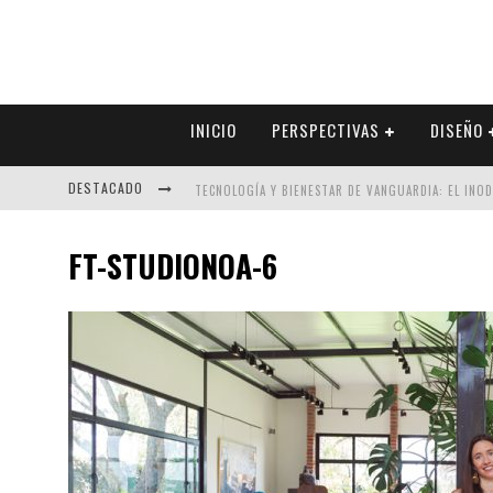
INICIO
PERSPECTIVAS
DISEÑO
DESTACADO
TECNOLOGÍA Y BIENESTAR DE VANGUARDIA: EL INO
SECTOR INMOBILIARIO – RECUPERACIÓN A PASO FI
FT-STUDIONOA-6
ALEXANDRA BEDOYA – LA CONSTANCIA DETRÁS DE LA
EL DESPERTAR DE LA CALIDEZ: ACABADOS DORADOS 