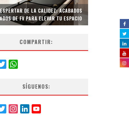
DESPERTAR DE LA CALIDEZ: ACABADOS
TECNOLOGÍA Y B
ADOS DE FV PARA ELEVAR TU ESPACIO
EL INODORO INT
COMPARTIR:
acebook
Twitter
WhatsApp
SÍGUENOS:
acebook
Twitter
Instagram
LinkedIn
YouTube
Channel