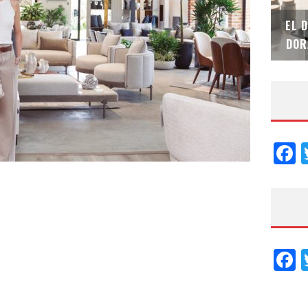
SAINT-GOBAIN IMPTEK – XI CONVENCIÓN
EL 
INTERNACIONAL
DOR
F
F