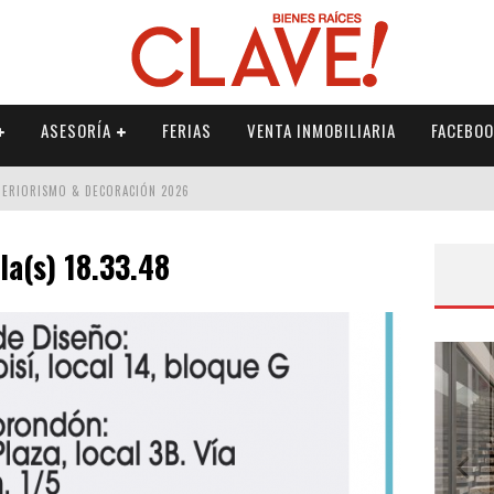
ASESORÍA
FERIAS
VENTA INMOBILIARIA
FACEBOO
NTERIORISMO & DECORACIÓN 2026
ISMO & DECORACIÓN 2026
la(s) 18.33.48
 2026
IORISMO & DECORACIÓN 2026