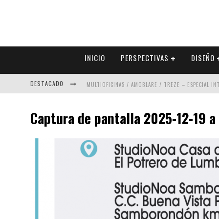
INICIO
PERSPECTIVAS
DISEÑO
DESTACADO
MULTIOFICINAS / AMOBLARE / TREZE – ESPECIAL I
ABAD VERGARA ARQUITECTOS – ESPECIAL INTERIOR
Captura de pantalla 2025-12-19 a 
COLINEAL – ESPECIAL INTERIORISMO & DECORACIÓN
ADRIANA HOYOS DESIGN STUDIO – ESPECIAL INTER