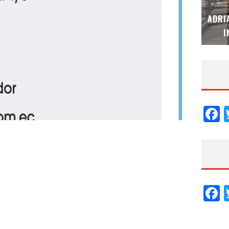
MUBB DESIGN STUDIO – ESPECIAL
ADRI
INTERIORISMO & DECORACIÓN 2026
I
F
F