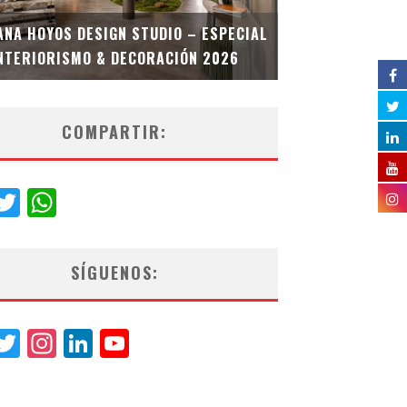
MULTIOFICINA
ANA HOYOS DESIGN STUDIO – ESPECIAL
ESPECIAL INT
NTERIORISMO & DECORACIÓN 2026
COMPARTIR:
acebook
Twitter
WhatsApp
SÍGUENOS:
acebook
Twitter
Instagram
LinkedIn
YouTube
Channel