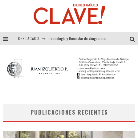
DESTACADO
Tecnología y Bienestar de Vanguardia: El Inodoro Inteligente Neotech de FV.
Sector Inmobiliario – recuperación a paso firme
Alexandra Bedoya – La Constancia detrás de La Paletería
El Despertar de la Calidez: Acabados Dorados de FV para Elevar tu Espacio
PUBLICACIONES RECIENTES