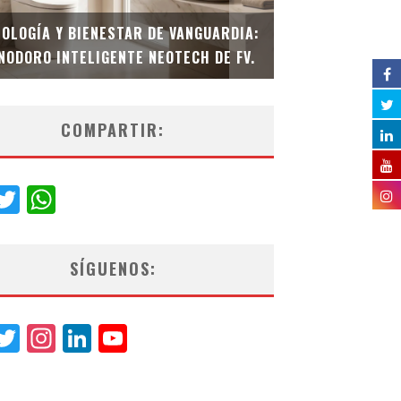
OLOGÍA Y BIENESTAR DE VANGUARDIA:
SECTOR INMOBI
INODORO INTELIGENTE NEOTECH DE FV.
COMPARTIR:
acebook
Twitter
WhatsApp
SÍGUENOS:
acebook
Twitter
Instagram
LinkedIn
YouTube
Channel