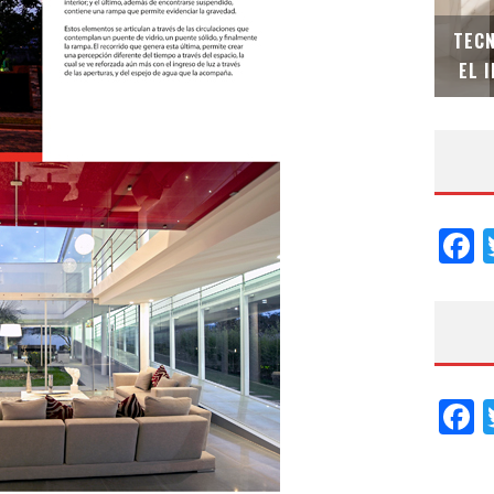
N
EL DESPERTAR DE LA CALIDEZ: ACABADOS
TECN
DORADOS DE FV PARA ELEVAR TU ESPACIO
EL 
F
F