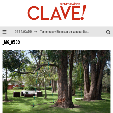
DESTACADO
Tecnología y Bienestar de Vanguardia: El Inodoro Inteligente Neotech de FV.
_MG_0583
Sector Inmobiliario – recuperación a paso firme
Alexandra Bedoya – La Constancia detrás de La Paletería
El Despertar de la Calidez: Acabados Dorados de FV para Elevar tu Espacio