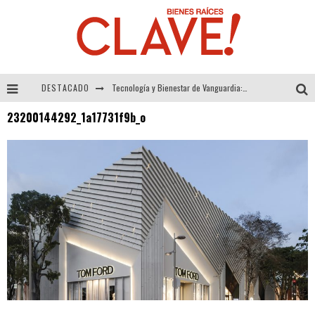
DESTACADO
Tecnología y Bienestar de Vanguardia: El Inodoro Inteligente Neotech de FV.
23200144292_1a17731f9b_o
Sector Inmobiliario – recuperación a paso firme
Alexandra Bedoya – La Constancia detrás de La Paletería
El Despertar de la Calidez: Acabados Dorados de FV para Elevar tu Espacio