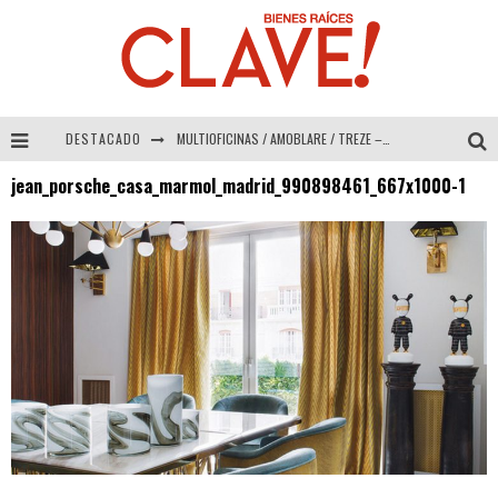
DESTACADO
MULTIOFICINAS / AMOBLARE / TREZE – Especial Interiorismo & Decoración 2026
jean_porsche_casa_marmol_madrid_990898461_667x1000-1
Abad Vergara Arquitectos – Especial Interiorismo & Decoración 2026
COLINEAL – Especial Interiorismo & Decoración 2026
ADRIANA HOYOS DESIGN STUDIO – Especial Interiorismo & Decoración 2026