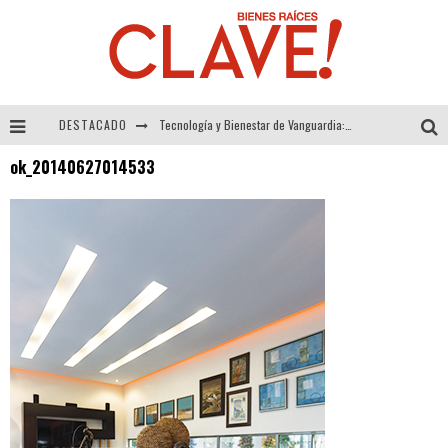
DESTACADO
Tecnología y Bienestar de Vanguardia: El Inodoro Inteligente Neotech de FV.
ok_20140627014533
Sector Inmobiliario – recuperación a paso firme
Alexandra Bedoya – La Constancia detrás de La Paletería
El Despertar de la Calidez: Acabados Dorados de FV para Elevar tu Espacio