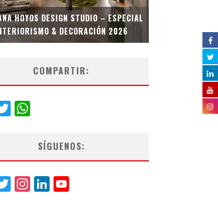
MULTIOFICINA
ANA HOYOS DESIGN STUDIO – ESPECIAL
ESPECIAL INT
NTERIORISMO & DECORACIÓN 2026
COMPARTIR:
acebook
Twitter
WhatsApp
SÍGUENOS:
acebook
Twitter
Instagram
LinkedIn
YouTube
Channel