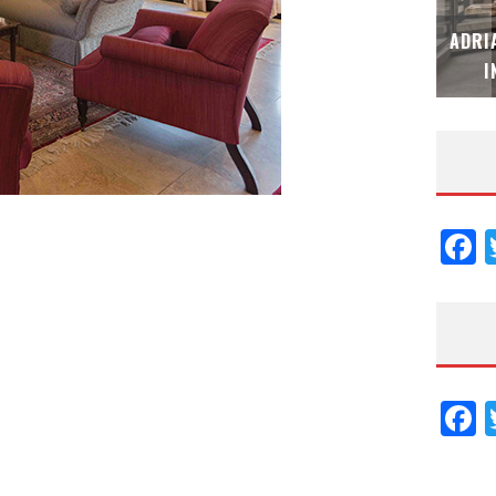
MUBB DESIGN STUDIO – ESPECIAL
ADRI
INTERIORISMO & DECORACIÓN 2026
I
F
F