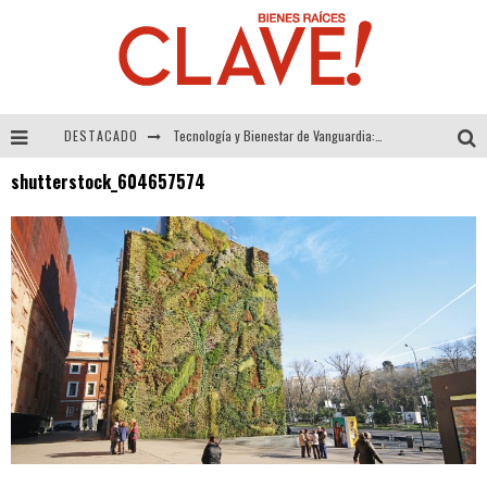
DESTACADO
Tecnología y Bienestar de Vanguardia: El Inodoro Inteligente Neotech de FV.
shutterstock_604657574
Sector Inmobiliario – recuperación a paso firme
Alexandra Bedoya – La Constancia detrás de La Paletería
El Despertar de la Calidez: Acabados Dorados de FV para Elevar tu Espacio