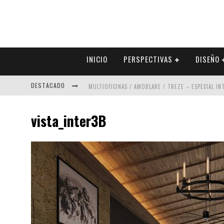
INICIO
PERSPECTIVAS
DISEÑO
DESTACADO
MULTIOFICINAS / AMOBLARE / TREZE – ESPECIAL I
ABAD VERGARA ARQUITECTOS – ESPECIAL INTERIOR
vista_inter3B
COLINEAL – ESPECIAL INTERIORISMO & DECORACIÓN
ADRIANA HOYOS DESIGN STUDIO – ESPECIAL INTER