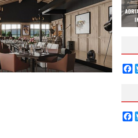
MUBB DESIGN STUDIO – ESPECIAL
ADRI
INTERIORISMO & DECORACIÓN 2026
I
F
F