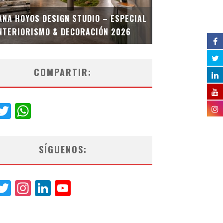
MULTIOFICINA
ANA HOYOS DESIGN STUDIO – ESPECIAL
ESPECIAL INT
NTERIORISMO & DECORACIÓN 2026
COMPARTIR:
acebook
Twitter
WhatsApp
SÍGUENOS:
acebook
Twitter
Instagram
LinkedIn
YouTube
Channel