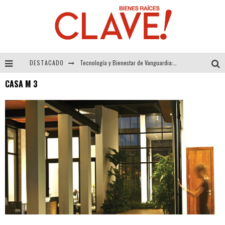
DESTACADO
Tecnología y Bienestar de Vanguardia: El Inodoro Inteligente Neotech de FV.
CASA M 3
Sector Inmobiliario – recuperación a paso firme
Alexandra Bedoya – La Constancia detrás de La Paletería
El Despertar de la Calidez: Acabados Dorados de FV para Elevar tu Espacio