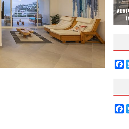
MUBB DESIGN STUDIO – ESPECIAL
ADRI
INTERIORISMO & DECORACIÓN 2026
I
F
F