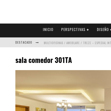
INICIO
PERSPECTIVAS
DISEÑO
DESTACADO
MULTIOFICINAS / AMOBLARE / TREZE – ESPECIAL I
ABAD VERGARA ARQUITECTOS – ESPECIAL INTERIOR
sala comedor 301TA
COLINEAL – ESPECIAL INTERIORISMO & DECORACIÓN
ADRIANA HOYOS DESIGN STUDIO – ESPECIAL INTER