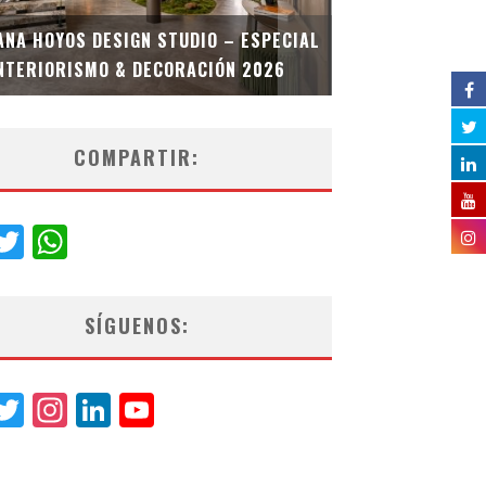
MULTIOFICINA
ANA HOYOS DESIGN STUDIO – ESPECIAL
ESPECIAL INT
NTERIORISMO & DECORACIÓN 2026
COMPARTIR:
acebook
Twitter
WhatsApp
SÍGUENOS:
acebook
Twitter
Instagram
LinkedIn
YouTube
Channel