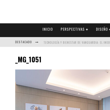
INICIO
PERSPECTIVAS
DISEÑO
DESTACADO
TECNOLOGÍA Y BIENESTAR DE VANGUARDIA: EL INO
SECTOR INMOBILIARIO – RECUPERACIÓN A PASO FI
_MG_1051
ALEXANDRA BEDOYA – LA CONSTANCIA DETRÁS DE LA
EL DESPERTAR DE LA CALIDEZ: ACABADOS DORADOS 