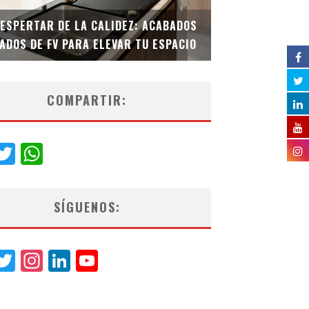
DESPERTAR DE LA CALIDEZ: ACABADOS
TECNOLOGÍA Y B
ADOS DE FV PARA ELEVAR TU ESPACIO
EL INODORO INT
COMPARTIR:
acebook
Twitter
WhatsApp
SÍGUENOS:
acebook
Twitter
Instagram
LinkedIn
YouTube
Channel