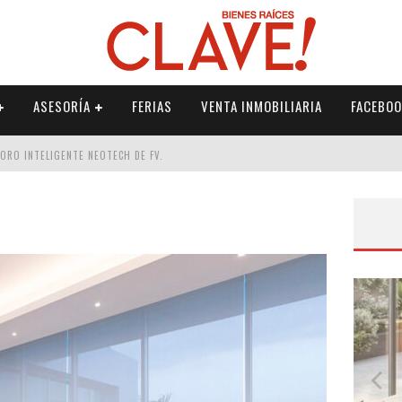
ASESORÍA
FERIAS
VENTA INMOBILIARIA
FACEBOO
DORO INTELIGENTE NEOTECH DE FV.
RME
 PALETERÍA
DE FV PARA ELEVAR TU ESPACIO