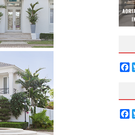
MUBB DESIGN STUDIO – ESPECIAL
ADRI
INTERIORISMO & DECORACIÓN 2026
I
F
F