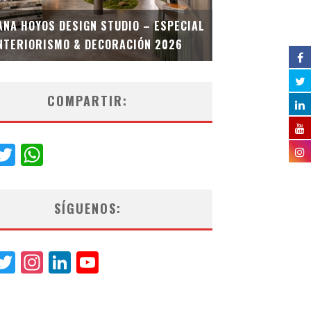
MULTIOFICINA
ANA HOYOS DESIGN STUDIO – ESPECIAL
ESPECIAL INT
NTERIORISMO & DECORACIÓN 2026
COMPARTIR:
acebook
Twitter
WhatsApp
SÍGUENOS:
acebook
Twitter
Instagram
LinkedIn
YouTube
Channel