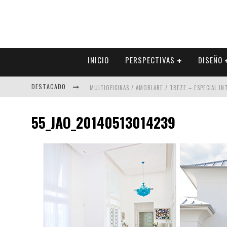
INICIO
PERSPECTIVAS
DISEÑO
DESTACADO
MULTIOFICINAS / AMOBLARE / TREZE – ESPECIAL I
ABAD VERGARA ARQUITECTOS – ESPECIAL INTERIOR
55_JAO_20140513014239
COLINEAL – ESPECIAL INTERIORISMO & DECORACIÓN
ADRIANA HOYOS DESIGN STUDIO – ESPECIAL INTER