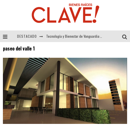
DESTACADO
Tecnología y Bienestar de Vanguardia: El Inodoro Inteligente Neotech de FV.
paseo del valle 1
Sector Inmobiliario – recuperación a paso firme
Alexandra Bedoya – La Constancia detrás de La Paletería
El Despertar de la Calidez: Acabados Dorados de FV para Elevar tu Espacio