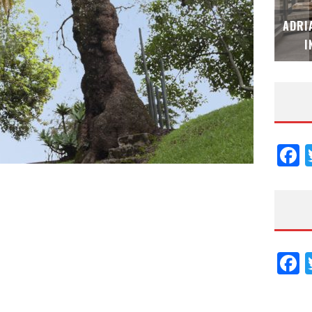
MUBB DESIGN STUDIO – ESPECIAL
ADRI
INTERIORISMO & DECORACIÓN 2026
I
F
F