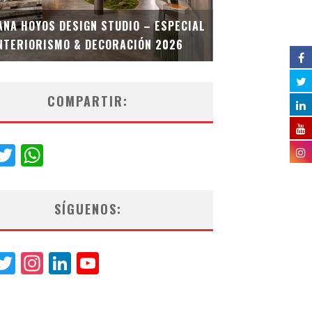
MULTIOFICINA
ANA HOYOS DESIGN STUDIO – ESPECIAL
ESPECIAL INT
NTERIORISMO & DECORACIÓN 2026
COMPARTIR:
acebook
Twitter
WhatsApp
SÍGUENOS:
acebook
Twitter
Instagram
LinkedIn
YouTube
Channel