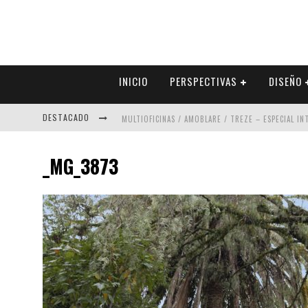
INICIO
PERSPECTIVAS
DISEÑO
DESTACADO
MULTIOFICINAS / AMOBLARE / TREZE – ESPECIAL I
ABAD VERGARA ARQUITECTOS – ESPECIAL INTERIOR
_MG_3873
COLINEAL – ESPECIAL INTERIORISMO & DECORACIÓN
ADRIANA HOYOS DESIGN STUDIO – ESPECIAL INTER