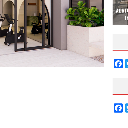
MUBB DESIGN STUDIO – ESPECIAL
ADRI
INTERIORISMO & DECORACIÓN 2026
I
F
F