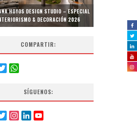
MULTIOFICINA
ANA HOYOS DESIGN STUDIO – ESPECIAL
ESPECIAL INT
NTERIORISMO & DECORACIÓN 2026
COMPARTIR:
acebook
Twitter
WhatsApp
SÍGUENOS:
acebook
Twitter
Instagram
LinkedIn
YouTube
Channel