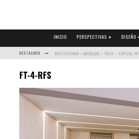
INICIO
PERSPECTIVAS
DISEÑO
DESTACADO
MULTIOFICINAS / AMOBLARE / TREZE – ESPECIAL I
ABAD VERGARA ARQUITECTOS – ESPECIAL INTERIOR
FT-4-RFS
COLINEAL – ESPECIAL INTERIORISMO & DECORACIÓN
ADRIANA HOYOS DESIGN STUDIO – ESPECIAL INTER