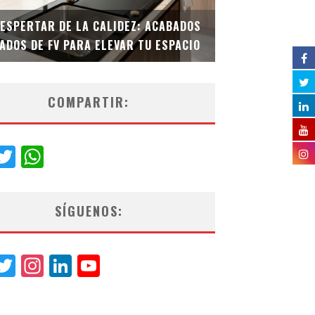
DESPERTAR DE LA CALIDEZ: ACABADOS
TECNOLOGÍA Y B
ADOS DE FV PARA ELEVAR TU ESPACIO
EL INODORO INT
COMPARTIR:
acebook
Twitter
WhatsApp
SÍGUENOS:
acebook
Twitter
Instagram
LinkedIn
YouTube
Channel