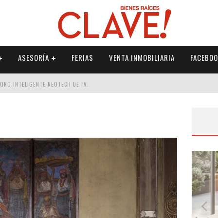
ASESORÍA
FERIAS
VENTA INMOBILIARIA
FACEBOO
DORO INTELIGENTE NEOTECH DE FV.
RME
 PALETERÍA
DE FV PARA ELEVAR TU ESPACIO