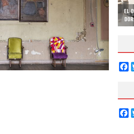
SAINT-GOBAIN IMPTEK – XI CONVENCIÓN
EL 
INTERNACIONAL
DOR
F
F