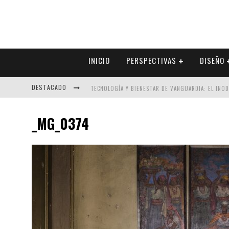
INICIO
PERSPECTIVAS
DISEÑO
DESTACADO
TECNOLOGÍA Y BIENESTAR DE VANGUARDIA: EL INO
SECTOR INMOBILIARIO – RECUPERACIÓN A PASO FI
_MG_0374
ALEXANDRA BEDOYA – LA CONSTANCIA DETRÁS DE LA
EL DESPERTAR DE LA CALIDEZ: ACABADOS DORADOS 