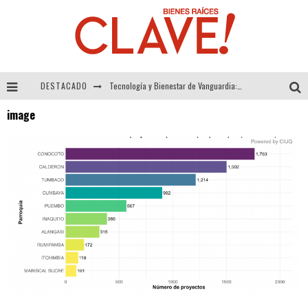
DESTACADO
Tecnología y Bienestar de Vanguardia: El Inodoro Inteligente Neotech de FV.
image
Sector Inmobiliario – recuperación a paso firme
Alexandra Bedoya – La Constancia detrás de La Paletería
El Despertar de la Calidez: Acabados Dorados de FV para Elevar tu Espacio