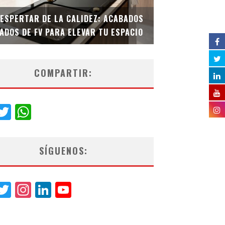
DESPERTAR DE LA CALIDEZ: ACABADOS
TECNOLOGÍA Y B
ADOS DE FV PARA ELEVAR TU ESPACIO
EL INODORO INT
COMPARTIR:
acebook
Twitter
WhatsApp
SÍGUENOS:
acebook
Twitter
Instagram
LinkedIn
YouTube
Channel