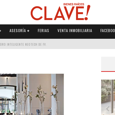
ASESORÍA
FERIAS
VENTA INMOBILIARIA
FACEBOO
DORO INTELIGENTE NEOTECH DE FV.
RME
 PALETERÍA
DE FV PARA ELEVAR TU ESPACIO