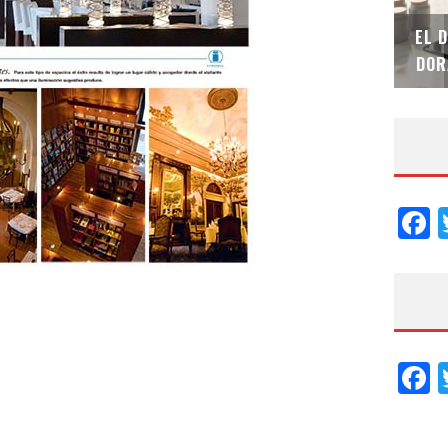
SAINT-GOBAIN IMPTEK – XI CONVENCIÓN
EL 
INTERNACIONAL
DOR
F
F