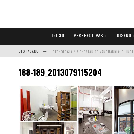
INICIO
PERSPECTIVAS
DISEÑO
DESTACADO
TECNOLOGÍA Y BIENESTAR DE VANGUARDIA: EL INO
SECTOR INMOBILIARIO – RECUPERACIÓN A PASO FI
188-189_2013079115204
ALEXANDRA BEDOYA – LA CONSTANCIA DETRÁS DE LA
EL DESPERTAR DE LA CALIDEZ: ACABADOS DORADOS 