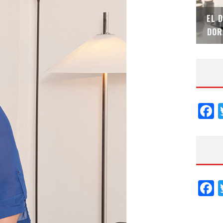
SAINT-GOBAIN IMPTEK – XI CONVENCIÓN
EL 
INTERNACIONAL
DOR
F
F