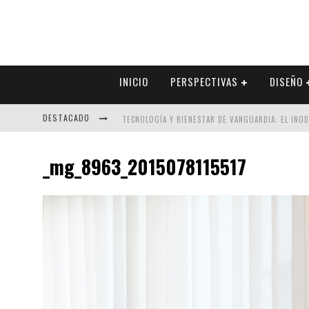
INICIO
PERSPECTIVAS
DISEÑO
DESTACADO
TECNOLOGÍA Y BIENESTAR DE VANGUARDIA: EL INO
SECTOR INMOBILIARIO – RECUPERACIÓN A PASO FI
_mg_8963_2015078115517
ALEXANDRA BEDOYA – LA CONSTANCIA DETRÁS DE LA
EL DESPERTAR DE LA CALIDEZ: ACABADOS DORADOS 