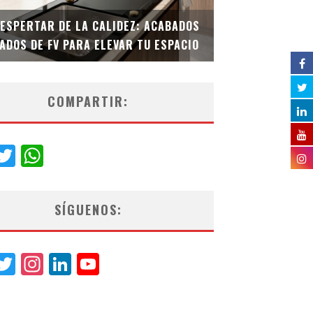
DESPERTAR DE LA CALIDEZ: ACABADOS
TECNOLOGÍA Y B
ADOS DE FV PARA ELEVAR TU ESPACIO
EL INODORO INT
COMPARTIR:
acebook
Twitter
WhatsApp
SÍGUENOS:
acebook
Twitter
Instagram
LinkedIn
YouTube
Channel