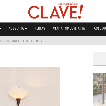
ASESORÍA
FERIAS
VENTA INMOBILIARIA
FACEBOO
DORO INTELIGENTE NEOTECH DE FV.
RME
 PALETERÍA
DE FV PARA ELEVAR TU ESPACIO