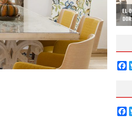
SAINT-GOBAIN IMPTEK – XI CONVENCIÓN
EL 
INTERNACIONAL
DOR
F
F