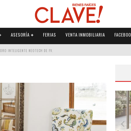
ASESORÍA
FERIAS
VENTA INMOBILIARIA
FACEBOO
DORO INTELIGENTE NEOTECH DE FV.
RME
 PALETERÍA
DE FV PARA ELEVAR TU ESPACIO