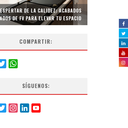
DESPERTAR DE LA CALIDEZ: ACABADOS
TECNOLOGÍA Y B
ADOS DE FV PARA ELEVAR TU ESPACIO
EL INODORO INT
COMPARTIR:
acebook
Twitter
WhatsApp
SÍGUENOS:
acebook
Twitter
Instagram
LinkedIn
YouTube
Channel