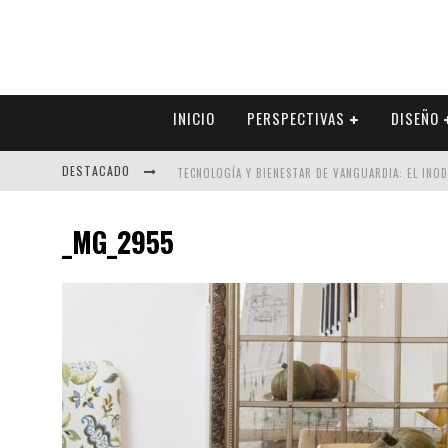
INICIO
PERSPECTIVAS
DISEÑO
DESTACADO
TECNOLOGÍA Y BIENESTAR DE VANGUARDIA: EL INO
SECTOR INMOBILIARIO – RECUPERACIÓN A PASO FI
_MG_2955
ALEXANDRA BEDOYA – LA CONSTANCIA DETRÁS DE LA
EL DESPERTAR DE LA CALIDEZ: ACABADOS DORADOS 