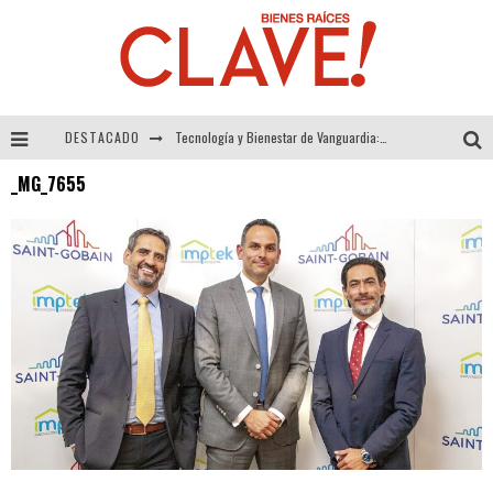
DESTACADO
Tecnología y Bienestar de Vanguardia: El Inodoro Inteligente Neotech de FV.
_MG_7655
Sector Inmobiliario – recuperación a paso firme
Alexandra Bedoya – La Constancia detrás de La Paletería
El Despertar de la Calidez: Acabados Dorados de FV para Elevar tu Espacio