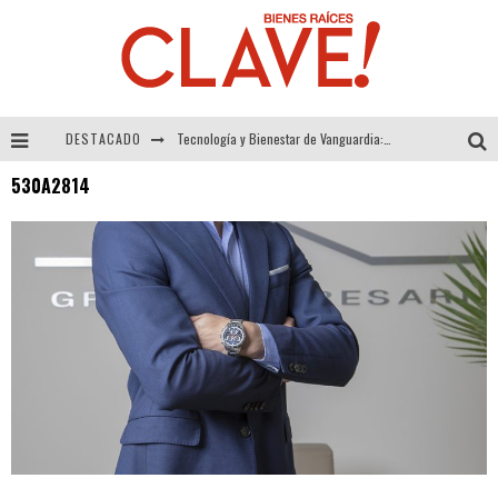
DESTACADO
Tecnología y Bienestar de Vanguardia: El Inodoro Inteligente Neotech de FV.
530A2814
Sector Inmobiliario – recuperación a paso firme
Alexandra Bedoya – La Constancia detrás de La Paletería
El Despertar de la Calidez: Acabados Dorados de FV para Elevar tu Espacio