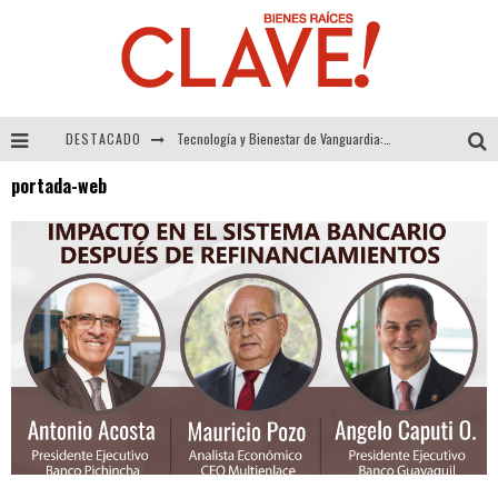
DESTACADO
Tecnología y Bienestar de Vanguardia: El Inodoro Inteligente Neotech de FV.
portada-web
Sector Inmobiliario – recuperación a paso firme
Alexandra Bedoya – La Constancia detrás de La Paletería
El Despertar de la Calidez: Acabados Dorados de FV para Elevar tu Espacio