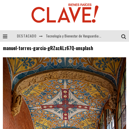
DESTACADO
Tecnología y Bienestar de Vanguardia: El Inodoro Inteligente Neotech de FV.
manuel-torres-garcia-gRZazALz67Q-unsplash
Sector Inmobiliario – recuperación a paso firme
Alexandra Bedoya – La Constancia detrás de La Paletería
El Despertar de la Calidez: Acabados Dorados de FV para Elevar tu Espacio