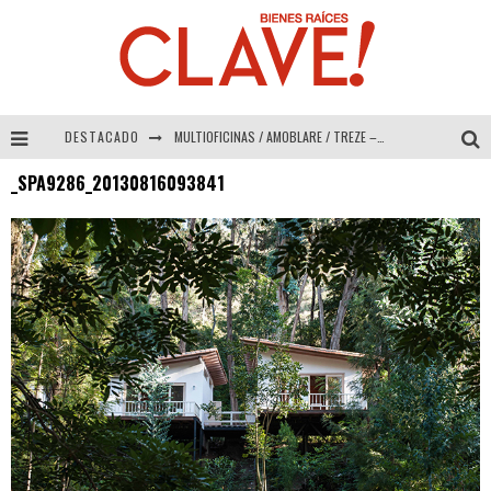
DESTACADO
MULTIOFICINAS / AMOBLARE / TREZE – Especial Interiorismo & Decoración 2026
_SPA9286_20130816093841
Abad Vergara Arquitectos – Especial Interiorismo & Decoración 2026
COLINEAL – Especial Interiorismo & Decoración 2026
ADRIANA HOYOS DESIGN STUDIO – Especial Interiorismo & Decoración 2026