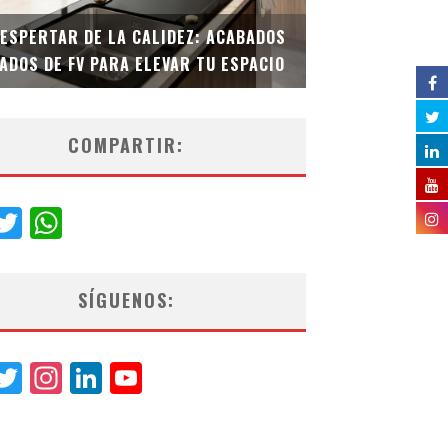
DESPERTAR DE LA CALIDEZ: ACABADOS
TECNOLOGÍA Y B
ADOS DE FV PARA ELEVAR TU ESPACIO
EL INODORO INT
COMPARTIR:
acebook
Twitter
WhatsApp
SÍGUENOS:
acebook
Twitter
Instagram
LinkedIn
YouTube
Channel