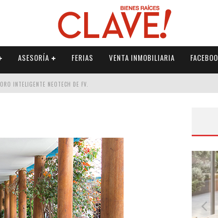
ASESORÍA
FERIAS
VENTA INMOBILIARIA
FACEBOO
DORO INTELIGENTE NEOTECH DE FV.
RME
 PALETERÍA
DE FV PARA ELEVAR TU ESPACIO