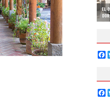
SAINT-GOBAIN IMPTEK – XI CONVENCIÓN
EL 
INTERNACIONAL
DOR
F
F