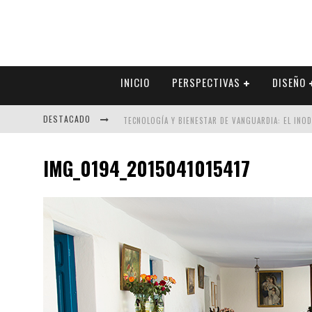
INICIO
PERSPECTIVAS
DISEÑO
DESTACADO
TECNOLOGÍA Y BIENESTAR DE VANGUARDIA: EL INO
SECTOR INMOBILIARIO – RECUPERACIÓN A PASO FI
IMG_0194_2015041015417
ALEXANDRA BEDOYA – LA CONSTANCIA DETRÁS DE LA
EL DESPERTAR DE LA CALIDEZ: ACABADOS DORADOS 