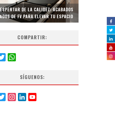
DESPERTAR DE LA CALIDEZ: ACABADOS
TECNOLOGÍA Y B
ADOS DE FV PARA ELEVAR TU ESPACIO
EL INODORO INT
COMPARTIR:
acebook
Twitter
WhatsApp
SÍGUENOS:
acebook
Twitter
Instagram
LinkedIn
YouTube
Channel