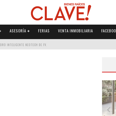
ASESORÍA
FERIAS
VENTA INMOBILIARIA
FACEBOO
DORO INTELIGENTE NEOTECH DE FV.
RME
 PALETERÍA
DE FV PARA ELEVAR TU ESPACIO