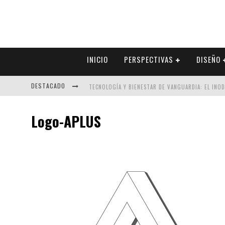
INICIO
PERSPECTIVAS
DISEÑO
DESTACADO
TECNOLOGÍA Y BIENESTAR DE VANGUARDIA: EL INO
SECTOR INMOBILIARIO – RECUPERACIÓN A PASO FI
Logo-APLUS
ALEXANDRA BEDOYA – LA CONSTANCIA DETRÁS DE LA
EL DESPERTAR DE LA CALIDEZ: ACABADOS DORADOS 