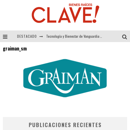
DESTACADO
Tecnología y Bienestar de Vanguardia: El Inodoro Inteligente Neotech de FV.
graiman_sm
Sector Inmobiliario – recuperación a paso firme
Alexandra Bedoya – La Constancia detrás de La Paletería
El Despertar de la Calidez: Acabados Dorados de FV para Elevar tu Espacio
PUBLICACIONES RECIENTES