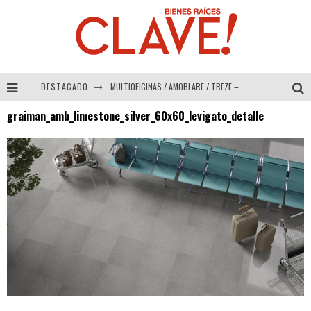
DESTACADO
MULTIOFICINAS / AMOBLARE / TREZE – Especial Interiorismo & Decoración 2026
graiman_amb_limestone_silver_60x60_levigato_detalle
Abad Vergara Arquitectos – Especial Interiorismo & Decoración 2026
COLINEAL – Especial Interiorismo & Decoración 2026
ADRIANA HOYOS DESIGN STUDIO – Especial Interiorismo & Decoración 2026