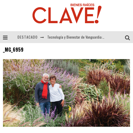
DESTACADO
Tecnología y Bienestar de Vanguardia: El Inodoro Inteligente Neotech de FV.
_MG_6959
Sector Inmobiliario – recuperación a paso firme
Alexandra Bedoya – La Constancia detrás de La Paletería
El Despertar de la Calidez: Acabados Dorados de FV para Elevar tu Espacio