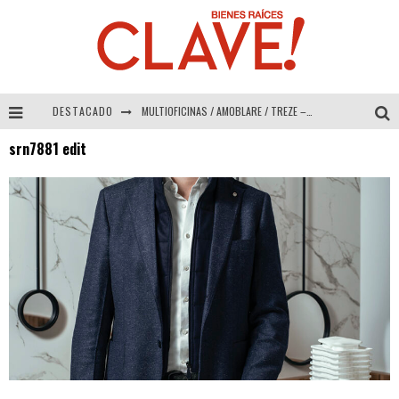
DESTACADO
MULTIOFICINAS / AMOBLARE / TREZE – Especial Interiorismo & Decoración 2026
srn7881 edit
Abad Vergara Arquitectos – Especial Interiorismo & Decoración 2026
COLINEAL – Especial Interiorismo & Decoración 2026
ADRIANA HOYOS DESIGN STUDIO – Especial Interiorismo & Decoración 2026