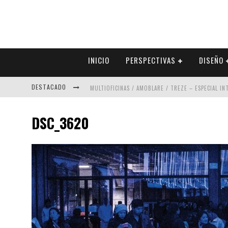
INICIO
PERSPECTIVAS
DISEÑO
DESTACADO
MULTIOFICINAS / AMOBLARE / TREZE – ESPECIAL I
ABAD VERGARA ARQUITECTOS – ESPECIAL INTERIOR
DSC_3620
COLINEAL – ESPECIAL INTERIORISMO & DECORACIÓN
ADRIANA HOYOS DESIGN STUDIO – ESPECIAL INTER