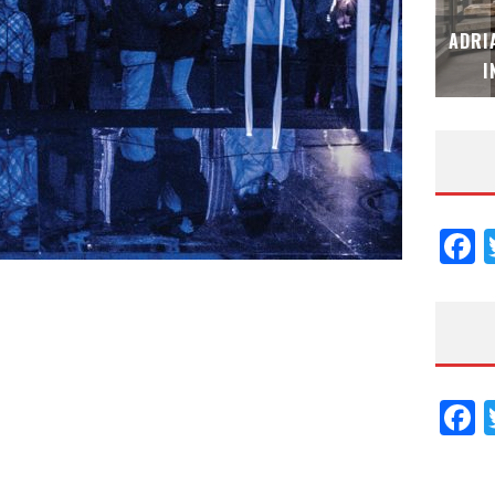
MUBB DESIGN STUDIO – ESPECIAL
ADRI
INTERIORISMO & DECORACIÓN 2026
I
F
F