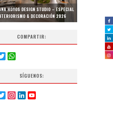
MULTIOFICINA
ANA HOYOS DESIGN STUDIO – ESPECIAL
ESPECIAL INT
NTERIORISMO & DECORACIÓN 2026
COMPARTIR:
acebook
Twitter
WhatsApp
SÍGUENOS:
acebook
Twitter
Instagram
LinkedIn
YouTube
Channel