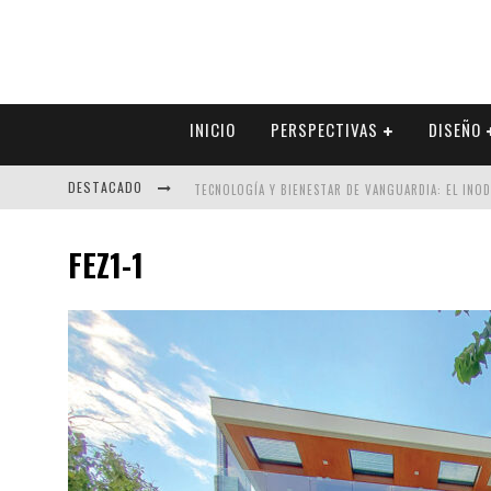
INICIO
PERSPECTIVAS
DISEÑO
DESTACADO
TECNOLOGÍA Y BIENESTAR DE VANGUARDIA: EL INO
SECTOR INMOBILIARIO – RECUPERACIÓN A PASO FI
FEZ1-1
ALEXANDRA BEDOYA – LA CONSTANCIA DETRÁS DE LA
EL DESPERTAR DE LA CALIDEZ: ACABADOS DORADOS 