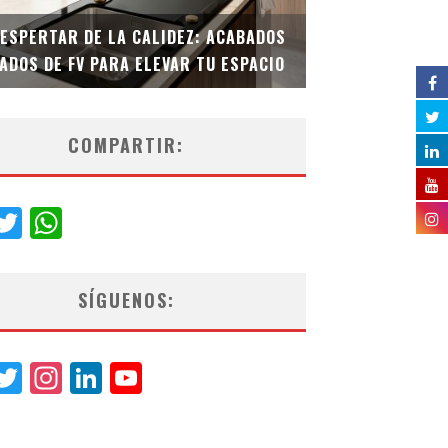
DESPERTAR DE LA CALIDEZ: ACABADOS
TECNOLOGÍA Y B
ADOS DE FV PARA ELEVAR TU ESPACIO
EL INODORO INT
COMPARTIR:
acebook
Twitter
WhatsApp
SÍGUENOS:
acebook
Twitter
Instagram
LinkedIn
YouTube
Channel