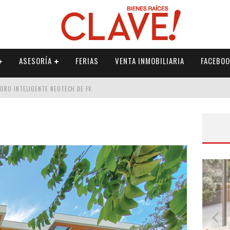
ASESORÍA
FERIAS
VENTA INMOBILIARIA
FACEBOO
DORO INTELIGENTE NEOTECH DE FV.
RME
 PALETERÍA
DE FV PARA ELEVAR TU ESPACIO