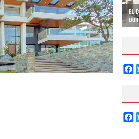
SAINT-GOBAIN IMPTEK – XI CONVENCIÓN
EL 
INTERNACIONAL
DOR
F
F