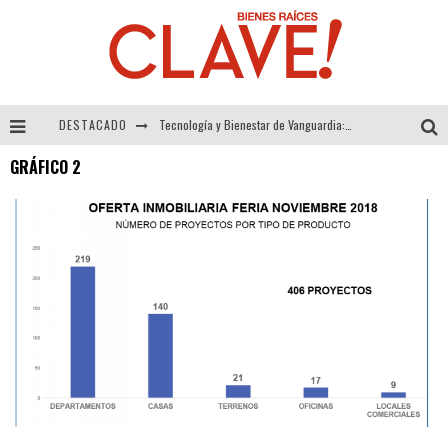
DESTACADO
Tecnología y Bienestar de Vanguardia: El Inodoro Inteligente Neotech de FV.
GRÁFICO 2
Sector Inmobiliario – recuperación a paso firme
Alexandra Bedoya – La Constancia detrás de La Paletería
El Despertar de la Calidez: Acabados Dorados de FV para Elevar tu Espacio