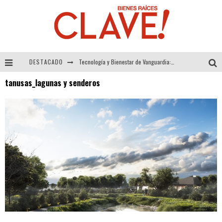
DESTACADO
Tecnología y Bienestar de Vanguardia: El Inodoro Inteligente Neotech de FV.
tanusas_lagunas y senderos
Sector Inmobiliario – recuperación a paso firme
Alexandra Bedoya – La Constancia detrás de La Paletería
El Despertar de la Calidez: Acabados Dorados de FV para Elevar tu Espacio