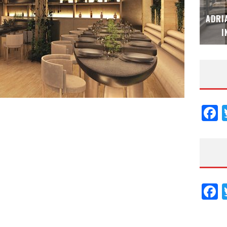
MUBB DESIGN STUDIO – ESPECIAL
ADRI
INTERIORISMO & DECORACIÓN 2026
I
F
F