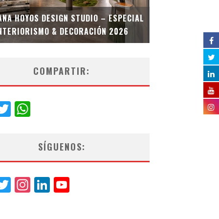
MULTIOFICINA
ANA HOYOS DESIGN STUDIO – ESPECIAL
ESPECIAL INT
NTERIORISMO & DECORACIÓN 2026
COMPARTIR:
acebook
Twitter
WhatsApp
SÍGUENOS:
acebook
Twitter
Instagram
LinkedIn
YouTube
Channel