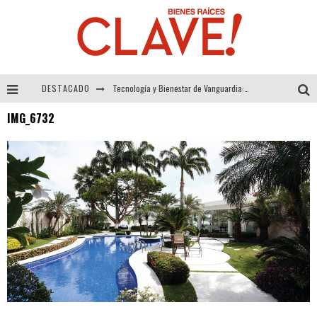
DESTACADO
Tecnología y Bienestar de Vanguardia: El Inodoro Inteligente Neotech de FV.
IMG_6732
Sector Inmobiliario – recuperación a paso firme
Alexandra Bedoya – La Constancia detrás de La Paletería
El Despertar de la Calidez: Acabados Dorados de FV para Elevar tu Espacio