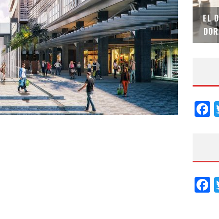
SAINT-GOBAIN IMPTEK – XI CONVENCIÓN
EL 
INTERNACIONAL
DOR
F
F