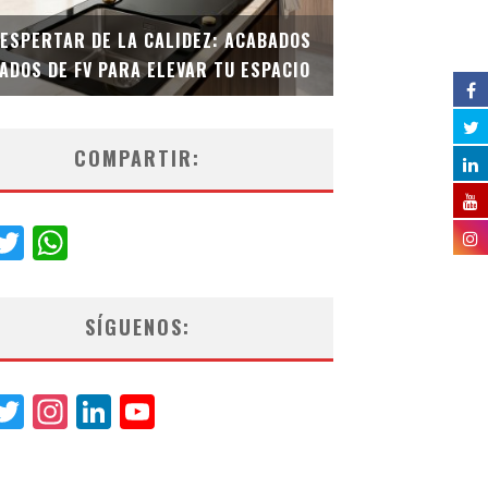
DESPERTAR DE LA CALIDEZ: ACABADOS
TECNOLOGÍA Y B
ADOS DE FV PARA ELEVAR TU ESPACIO
EL INODORO INT
COMPARTIR:
acebook
Twitter
WhatsApp
SÍGUENOS:
acebook
Twitter
Instagram
LinkedIn
YouTube
Channel