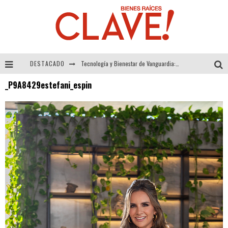
DESTACADO
Tecnología y Bienestar de Vanguardia: El Inodoro Inteligente Neotech de FV.
_P9A8429estefani_espin
Sector Inmobiliario – recuperación a paso firme
Alexandra Bedoya – La Constancia detrás de La Paletería
El Despertar de la Calidez: Acabados Dorados de FV para Elevar tu Espacio