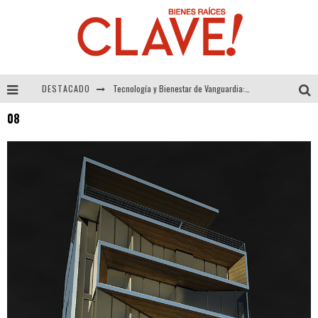
DESTACADO
Tecnología y Bienestar de Vanguardia: El Inodoro Inteligente Neotech de FV.
08
Sector Inmobiliario – recuperación a paso firme
Alexandra Bedoya – La Constancia detrás de La Paletería
El Despertar de la Calidez: Acabados Dorados de FV para Elevar tu Espacio