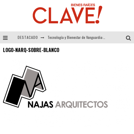
DESTACADO
Tecnología y Bienestar de Vanguardia: El Inodoro Inteligente Neotech de FV.
LOGO-NARQ-SOBRE-BLANCO
Sector Inmobiliario – recuperación a paso firme
Alexandra Bedoya – La Constancia detrás de La Paletería
El Despertar de la Calidez: Acabados Dorados de FV para Elevar tu Espacio