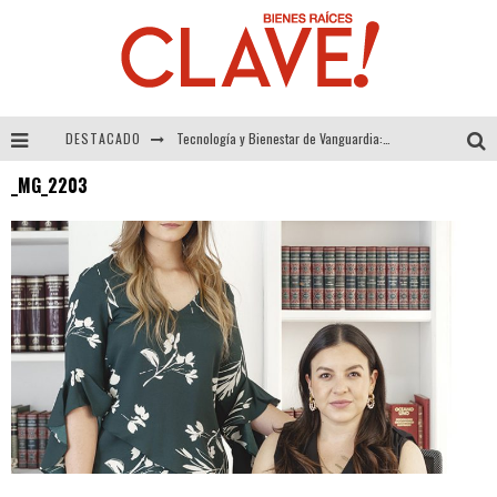
DESTACADO
Tecnología y Bienestar de Vanguardia: El Inodoro Inteligente Neotech de FV.
_MG_2203
Sector Inmobiliario – recuperación a paso firme
Alexandra Bedoya – La Constancia detrás de La Paletería
El Despertar de la Calidez: Acabados Dorados de FV para Elevar tu Espacio