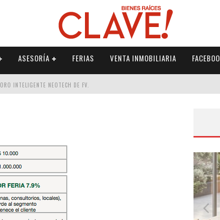
ASESORÍA
FERIAS
VENTA INMOBILIARIA
FACEBOO
DORO INTELIGENTE NEOTECH DE FV.
RME
 PALETERÍA
DE FV PARA ELEVAR TU ESPACIO