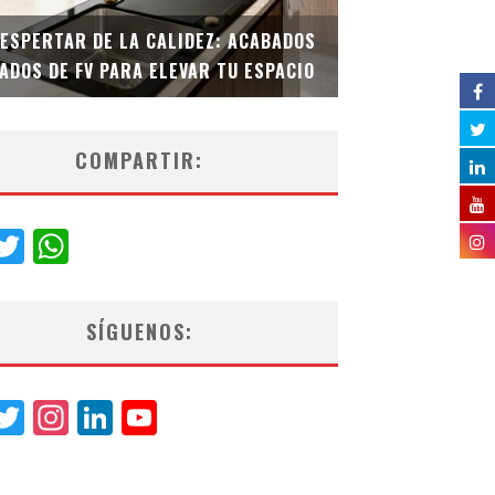
DESPERTAR DE LA CALIDEZ: ACABADOS
TECNOLOGÍA Y B
ADOS DE FV PARA ELEVAR TU ESPACIO
EL INODORO INT
COMPARTIR:
acebook
Twitter
WhatsApp
SÍGUENOS:
acebook
Twitter
Instagram
LinkedIn
YouTube
Channel