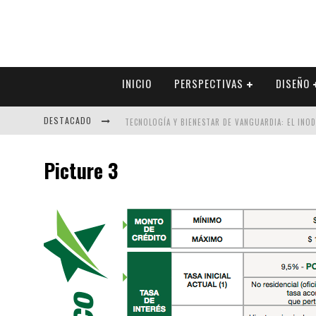
INICIO
PERSPECTIVAS
DISEÑO
DESTACADO
TECNOLOGÍA Y BIENESTAR DE VANGUARDIA: EL INO
SECTOR INMOBILIARIO – RECUPERACIÓN A PASO FI
Picture 3
ALEXANDRA BEDOYA – LA CONSTANCIA DETRÁS DE LA
EL DESPERTAR DE LA CALIDEZ: ACABADOS DORADOS 